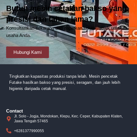
Butuh mesin cetakan bakso yang
presisi dan tahan lama?
Konsultasikan sekarang dan dapatkan solusi terbaik untuk
usaha Anda.
Hubungi Kami
Tingkatkan kapasitas produksi tanpa lelah. Mesin pencetak
Futake hasilkan bakso yang presisi, seragam, dan jauh lebih
higienis daripada cetak manual.
Contact
Jl. Solo - Jogja, Mondokan, Klepu, Kec. Ceper, Kabupaten Klaten,
Jawa Tengah 57465
+6281377990055