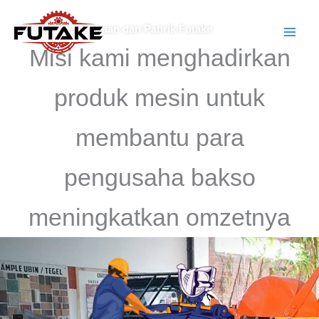
Lewati
ke
Aktivitas Perusahaan dan Pabrik Futake
konten
Misi kami menghadirkan
produk mesin untuk
membantu para
pengusaha bakso
meningkatkan omzetnya