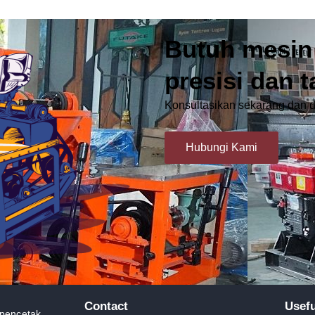
Butuh mesin
presisi dan 
Konsultasikan sekarang dan d
Hubungi Kami
Contact
Usefu
 pencetak