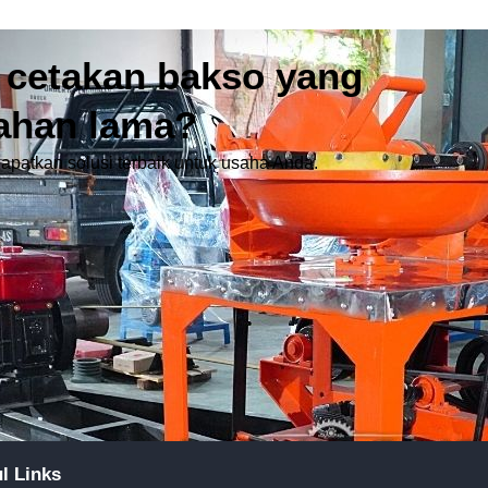
 cetakan bakso yang
tahan lama?
apatkan solusi terbaik untuk usaha Anda.
l Links