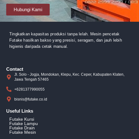
Hubungi Kami
Tingkatkan kapasitas produksi tanpa lelah. Mesin pencetak
Futake hasilkan bakso yang presisi, seragam, dan jauh lebih
higienis daripada cetak manual.
Contact
Jl. Solo - Jogja, Mondokan, Klepu, Kec. Ceper, Kabupaten Klaten,
Jawa Tengah 57465
+6281377990055
bisnis@futake.co.id
Useful Links
Futake Kursi
Futake Lampu
Futake Drain
Futake Mesin