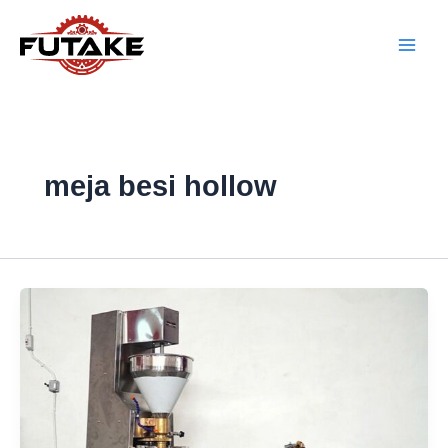
Lewati
ke
konten
meja besi hollow